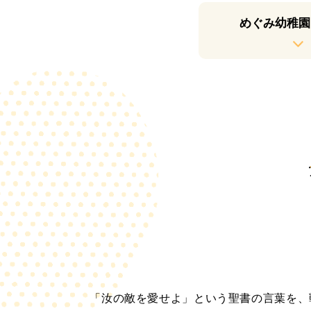
めぐみ幼稚園
「汝の敵を愛せよ」という聖書の言葉を、