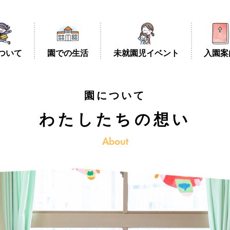
つ
い
て
園
で
の
生
活
未
就
園
児
イ
ベ
ン
ト
入
園
案
園について
わたしたちの想い
About