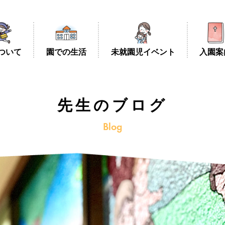
つ
い
て
園
で
の
生
活
未
就
園
児
イ
ベ
ン
ト
入
園
案
先生のブログ
Blog