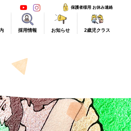
保護者様用 お休み連絡
内
採
用
情
報
お
知
ら
せ
2
歳
児
ク
ラ
ス