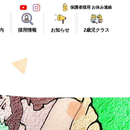
保護者様用 お休み連絡
内
採
用
情
報
お
知
ら
せ
2
歳
児
ク
ラ
ス