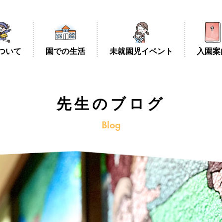
つ
い
て
園
で
の
生
活
未
就
園
児
イ
ベ
ン
ト
入
園
案
先生のブログ
Blog